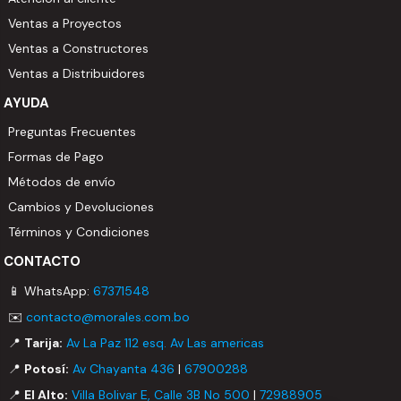
Ventas a Proyectos
Ventas a Constructores
Ventas a Distribuidores
AYUDA
Preguntas Frecuentes
Formas de Pago
Métodos de envío
Cambios y Devoluciones
Términos y Condiciones
CONTACTO
📱 WhatsApp:
67371548
✉️
contacto@morales.com.bo
📍
Tarija:
Av La Paz 112 esq. Av Las americas
📍
Potosí:
Av Chayanta 436
|
67900288
📍
El Alto:
Villa Bolivar E, Calle 3B No 500
|
72988905