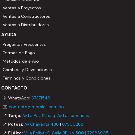
Ventas a Proyectos
Ventas a Constructores
Ventas a Distribuidores
AYUDA
Preguntas Frecuentes
Formas de Pago
Métodos de envío
Cambios y Devoluciones
Términos y Condiciones
CONTACTO
📱 WhatsApp:
67371548
✉️
contacto@morales.com.bo
📍
Tarija:
Av La Paz 112 esq. Av Las americas
📍
Potosí:
Av Chayanta 436
|
67900288
📍
El Alto:
Villa Bolivar E, Calle 3B No 500
|
72988905