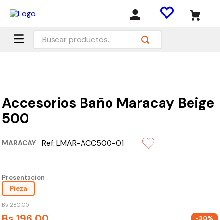
Buscar productos...
Accesorios Baño Maracay Beige
500
Ref:
LMAR-ACC500-01
MARACAY
Presentacion
Pieza
Bs
280
,
00
Bs
196
,
00
-30%