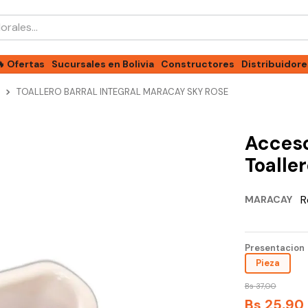
les...
🔥 Ofertas
Sucursales en Bolivia
Constructores
Distribuidore
TOALLERO BARRAL INTEGRAL MARACAY SKY ROSE
Acceso
Toaller
R
MARACAY
Presentacion
Pieza
Bs
37
,
00
Bs
25
,
90