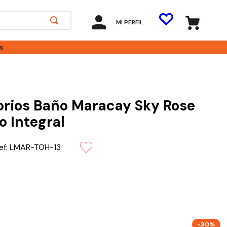
MI PERFIL
s
rios Baño Maracay Sky Rose
o Integral
ef:
LMAR-TOH-13
-30%