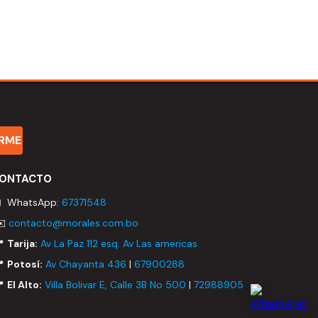
IRME
ONTACTO
 WhatsApp:
67371548
✉️
contacto@morales.com.bo
📍
Tarija:
Av La Paz 112 esq. Av Las americas
📍
Potosí:
Av Chayanta 436
|
67900288
📍
El Alto:
Villa Bolivar E, Calle 3B No 500
|
72988905