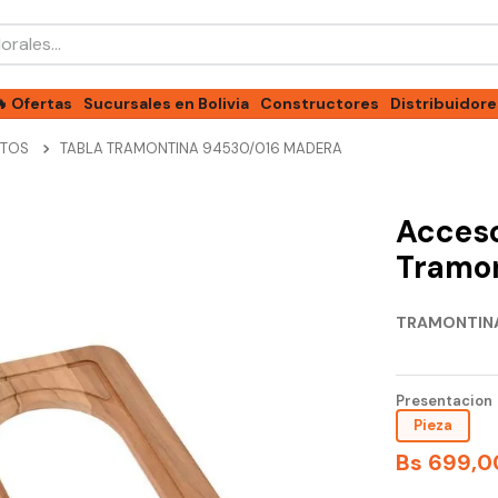
les...
🔥 Ofertas
Sucursales en Bolivia
Constructores
Distribuidore
TOS
TABLA TRAMONTINA 94530/016 MADERA
Acceso
Tramo
TRAMONTIN
Presentacion
Pieza
Bs
699
,
0