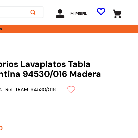
MI PERFIL
s
rios Lavaplatos Tabla
ntina 94530/016 Madera
Ref:
TRAM-94530/016
A
0