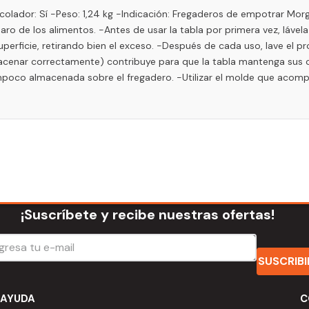
a colador: Sí -Peso: 1,24 kg -Indicación: Fregaderos de empotrar 
ro de los alimentos. -Antes de usar la tabla por primera vez, lável
uperficie, retirando bien el exceso. -Después de cada uso, lave el
macenar correctamente) contribuye para que la tabla mantenga sus c
mpoco almacenada sobre el fregadero. -Utilizar el molde que acompañ
¡Suscríbete y recibe nuestras ofertas!
SUSCRIB
AYUDA
C