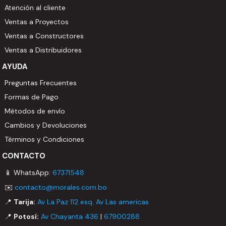
Atención al cliente
Dimensiones: 8,0 cm x 8,6 cm x 25,2 cm
Ventas a Proyectos
Peso: 0,3 Kg.
Ventas a Constructores
Ventas a Distribuidores
AYUDA
Preguntas Frecuentes
Formas de Pago
Métodos de envío
Cambios y Devoluciones
Términos y Condiciones
CONTACTO
📱 WhatsApp:
67371548
✉️
contacto@morales.com.bo
📍
Tarija:
Av La Paz 112 esq. Av Las americas
📍
Potosí:
Av Chayanta 436
|
67900288