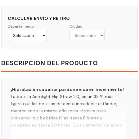
CALCULAR ENVÍO Y RETIRO
Departamento
Ciudad
DESCRIPCION DEL PRODUCTO
¡Hidratación superior para una vida en movimiento!
La botella Aerolight Flip Straw 2.0, es un 33 % más
ligera que las botellas de acero inoxidable estándar,
manteniendo la misma eficiencia térmica para
conservar tus
bebidas frías hasta 8 horas y
congeladas hasta 20 horas.
Su aislamiento de acero
ultraligero mantiene el agua helada durante horas, y su