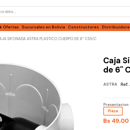
les...
🔥 Ofertas
Sucursales en Bolivia
Constructores
Distribuidore
AJA SIFONADA ASTRA PLASTICO CUERPO DE 6" CS5/C
Caja S
de 6" 
Ref:
ASTRA
Presentacion
Pieza
Bs
49
,
00