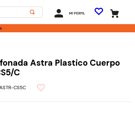
MI PERFIL
s
ifonada Astra Plastico Cuerpo
CS5/C
ASTR-CS5C