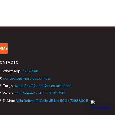
IRME
ONTACTO
 WhatsApp:
67371548
✉️
contacto@morales.com.bo
📍
Tarija:
Av La Paz 112 esq. Av Las americas
📍
Potosí:
Av Chayanta 436
|
67900288
📍
El Alto:
Villa Bolivar E, Calle 3B No 500
|
72988905