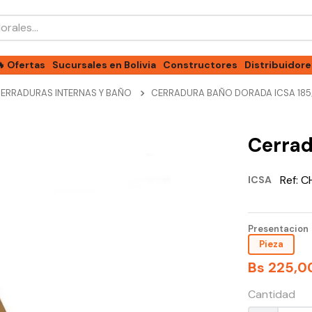
les...
🔥 Ofertas
Sucursales en Bolivia
Constructores
Distribuidore
ERRADURAS INTERNAS Y BAÑO
CERRADURA BAÑO DORADA ICSA 185
Cerrad
Ref:
C
ICSA
Presentacion
Pieza
Bs
225
,
0
Cantidad