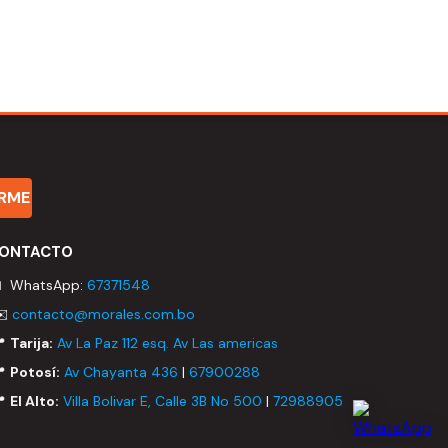
IRME
ONTACTO
 WhatsApp:
67371548
✉️
contacto@morales.com.bo
📍
Tarija:
Av La Paz 112 esq. Av Las americas
📍
Potosí:
Av Chayanta 436
|
67900288
📍
El Alto:
Villa Bolivar E, Calle 3B No 500
|
72988905