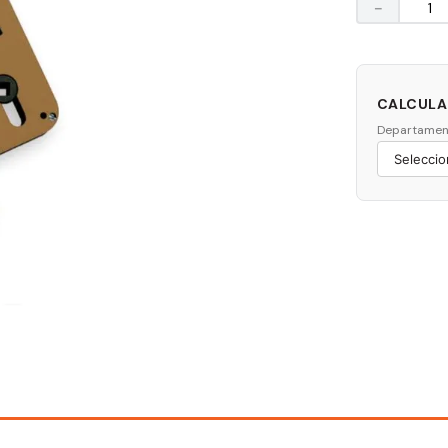
－
CALCULAR
Departamen