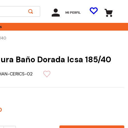
MI PERFIL
s
/40
ura Baño Dorada Icsa 185/40
HAN-CERICS-02
0