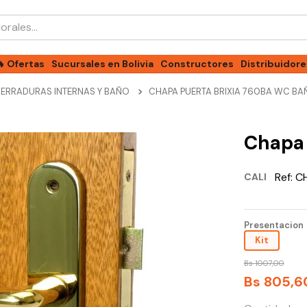
les...
🔥 Ofertas
Sucursales en Bolivia
Constructores
Distribuidore
ERRADURAS INTERNAS Y BAÑO
CHAPA PUERTA BRIXIA 760BA WC B
Chapa 
Ref:
C
CALI
Presentacion
Kit
Bs
1007
,
00
Bs
805
,
6