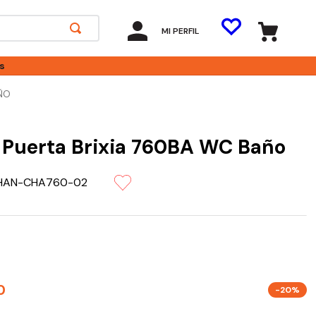
MI PERFIL
s
AÑO
Puerta Brixia 760BA WC Baño
HAN-CHA760-02
0
-20%