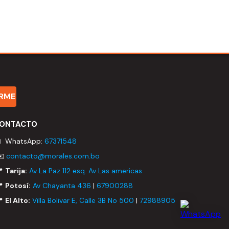
IRME
ONTACTO
 WhatsApp:
67371548
✉️
contacto@morales.com.bo
📍
Tarija:
Av La Paz 112 esq. Av Las americas
📍
Potosí:
Av Chayanta 436
|
67900288
📍
El Alto:
Villa Bolivar E, Calle 3B No 500
|
72988905