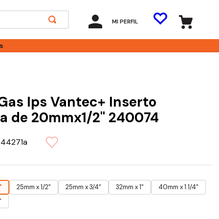
MI PERFIL
s
Gas Ips Vantec+ Inserto
a de 20mmx1/2" 240074
-44271a
"
25mm x 1/2"
25mm x 3/4"
32mm x 1"
40mm x 1.1/4"
"