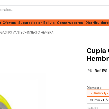
les...
🔥 Ofertas
Sucursales en Bolivia
Constructores
Distribuidore
 GAS IPS VANTEC+ INSERTO HEMBRA
Cupla 
Hembr
Ref:
IPS
IPS
Diametro
20mm x 1/2
50mm x 1.1/2
Bs
44
,
00