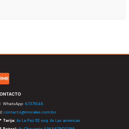
IRME
ONTACTO
 WhatsApp:
67371548
✉️
contacto@morales.com.bo
📍
Tarija:
Av La Paz 112 esq. Av Las americas
📍
Potosí:
Av Chayanta 436
|
67900288