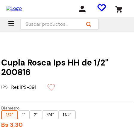
Buscar productos...
Cupla Rosca Ips HH de 1/2"
200816
Ref:
IPS-391
IPS
Diametro
1/2"
1"
2"
3/4"
1.1/2"
Bs
3
,
30