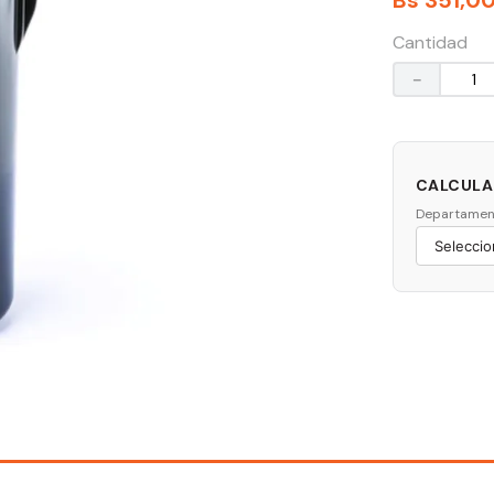
Bs
351
,
0
Cantidad
－
CALCULAR
Departamen