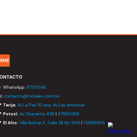
IRME
ONTACTO
 WhatsApp:
67371548
✉️
contacto@morales.com.bo
📍
Tarija:
Av La Paz 112 esq. Av Las americas
📍
Potosí:
Av Chayanta 436
|
67900288
📍
El Alto:
Villa Bolivar E, Calle 3B No 500
|
72988905