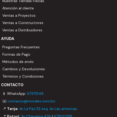
Nuestras Tiendas Físicas
Atención al cliente
Ventas a Proyectos
Ventas a Constructores
Ventas a Distribuidores
AYUDA
Preguntas Frecuentes
Formas de Pago
Métodos de envío
Cambios y Devoluciones
Términos y Condiciones
CONTACTO
📱 WhatsApp:
67371548
✉️
contacto@morales.com.bo
📍
Tarija:
Av La Paz 112 esq. Av Las americas
📍
Potosí:
Av Chayanta 436
|
67900288