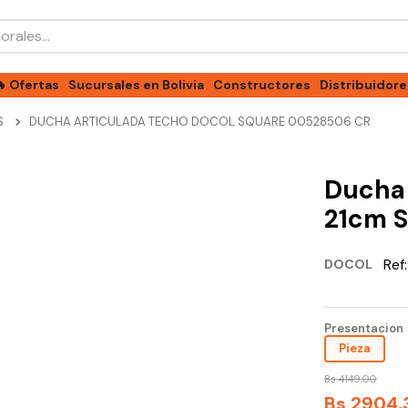
les...
🔥 Ofertas
Sucursales en Bolivia
Constructores
Distribuidore
S
DUCHA ARTICULADA TECHO DOCOL SQUARE 00528506 CR
Ducha 
21cm 
Ref
DOCOL
Presentacion
Pieza
Bs
4149
,
00
Bs
2904
,