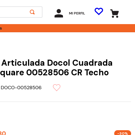
MI PERFIL
s
Articulada Docol Cuadrada
Square 00528506 CR Techo
:
DOCO-00528506
30
-30%