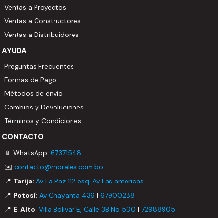
Ventas a Proyectos
Ventas a Constructores
Ventas a Distribuidores
AYUDA
Preguntas Frecuentes
Formas de Pago
Métodos de envío
Cambios y Devoluciones
Términos y Condiciones
CONTACTO
📱 WhatsApp:
67371548
✉️
contacto@morales.com.bo
📍
Tarija:
Av La Paz 112 esq. Av Las americas
📍
Potosí:
Av Chayanta 436
|
67900288
📍
El Alto:
Villa Bolivar E, Calle 3B No 500
|
72988905