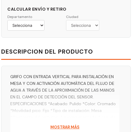
CALCULAR ENVÍO Y RETIRO
Departamento
Ciudad
DESCRIPCION DEL PRODUCTO
GRIFO CON ENTRADA VERTICAL PARA INSTALACIÓN EN
MESA Y CON ACTIVACIÓN AUTOMÁTICA DEL FLUJO DE
AGUA A TRAVÉS DE LA APROXIMACIÓN DE LAS MANOS
EN EL CAMPO DE DETECCIÓN DEL SENSOR.
ESPECIFICACIONES *Acabado: Pulido *Color: Cromado
*Movilidad pico: Fijo *Tipo de instalación: Mesa
*Contenido del embalaje: 1 cuerpo montado, 1 escudo
montado, 1 válvula solenoide montada, 1 registro
MOSTRAR MÁS
regulador de flujo, 1 llave del aireador, 1 manual de