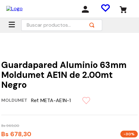
Buscar productos...
Guardapared Aluminio 63mm
Moldumet AE1N de 2.00mt
Negro
Ref:
META-AE1N-1
MOLDUMET
Bs
969
,
00
Bs
678
,
30
-30%