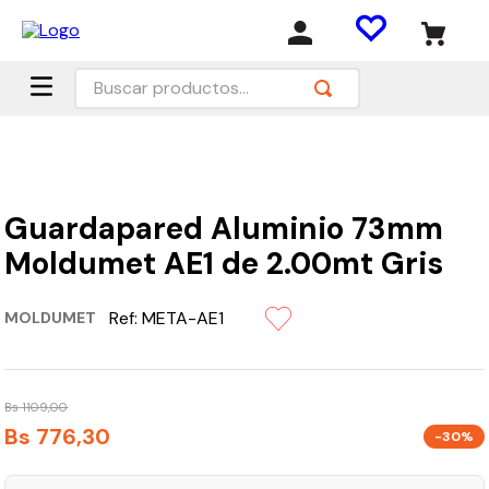
Buscar productos...
Guardapared Aluminio 73mm
Moldumet AE1 de 2.00mt Gris
Ref:
META-AE1
MOLDUMET
Bs
1109
,
00
Bs
776
,
30
-30%