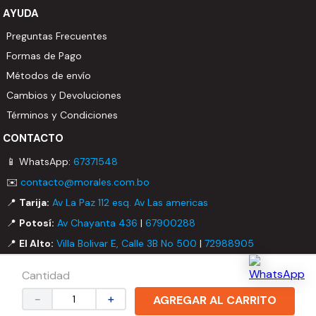
AYUDA
Preguntas Frecuentes
Formas de Pago
Métodos de envío
Cambios y Devoluciones
Términos y Condiciones
CONTACTO
📱 WhatsApp:
67371548
✉️
contacto@morales.com.bo
📍
Tarija:
Av La Paz 112 esq. Av Las americas
📍
Potosí:
Av Chayanta 436
|
67900288
📍
El Alto:
Villa Bolivar E, Calle 3B No 500
|
72988905
Cantidad
© 2026 MORALES LTDA. Todos los derechos reservados.
－
＋
AGREGAR AL CARRITO