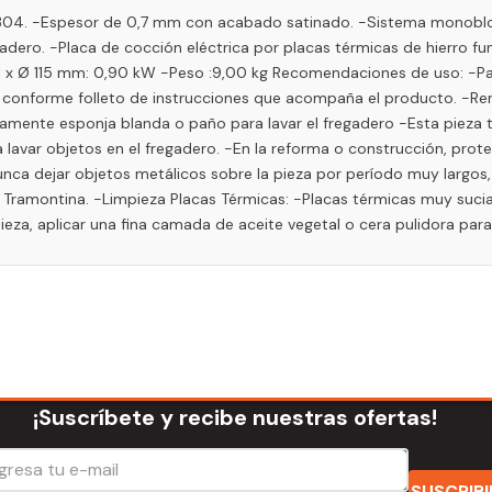
SI 304. -Espesor de 0,7 mm con acabado satinado. -Sistema monoblo
dero. -Placa de cocción eléctrica por placas térmicas de hierro fund
 -1 x Ø 115 mm: 0,90 kW -Peso :9,00 kg Recomendaciones de uso: -P
eble, conforme folleto de instrucciones que acompaña el producto. -R
lamente esponja blanda o paño para lavar el fregadero -Esta pieza
a lavar objetos en el fregadero. -En la reforma o construcción, prot
ca dejar objetos metálicos sobre la pieza por período muy largos, p
amontina. -Limpieza Placas Térmicas: -Placas térmicas muy sucia
pieza, aplicar una fina camada de aceite vegetal o cera pulidora par
¡Suscríbete y recibe nuestras ofertas!
SUSCRIB