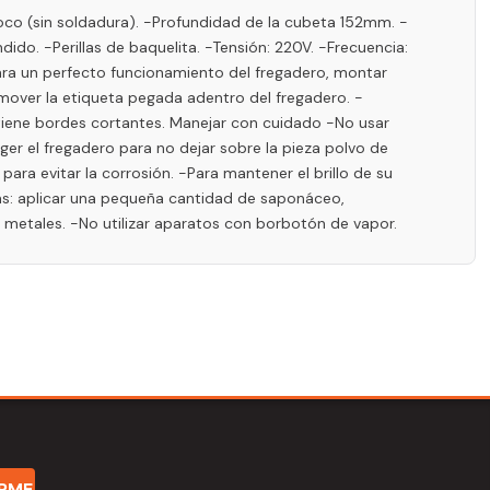
co (sin soldadura). -Profundidad de la cubeta 152mm. -
ido. -Perillas de baquelita. -Tensión: 220V. -Frecuencia:
ara un perfecto funcionamiento del fregadero, montar
emover la etiqueta pegada adentro del fregadero. -
 tiene bordes cortantes. Manejar con cuidado -No usar
eger el fregadero para no dejar sobre la pieza polvo de
ara evitar la corrosión. -Para mantener el brillo de su
s: aplicar una pequeña cantidad de saponáceo,
a metales. -No utilizar aparatos con borbotón de vapor.
IRME