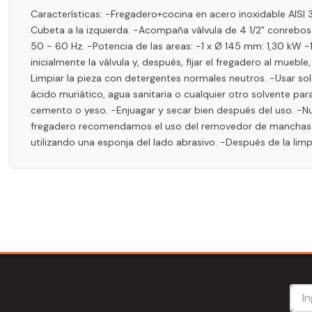
Características: -Fregadero+cocina en acero inoxidable AI
Cubeta a la izquierda. -Acompaña válvula de 4 1/2" conrebosa
50 - 60 Hz. -Potencia de las areas: -1 x Ø 145 mm: 1,30 kW
inicialmente la válvula y, después, fijar el fregadero al mu
Limpiar la pieza con detergentes normales neutros. -Usar so
ácido muriático, agua sanitaria o cualquier otro solvente par
cemento o yeso. -Enjuagar y secar bien después del uso. -Nun
fregadero recomendamos el uso del removedor de manchas Tr
utilizando una esponja del lado abrasivo. -Después de la lim