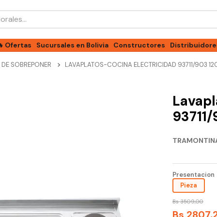
les...
🔥 Ofertas
Sucursales en Bolivia
Constructores
Distribuidore
 DE SOBREPONER
LAVAPLATOS-COCINA ELECTRICIDAD 93711/903 12
Lavapl
93711/
TRAMONTIN
Presentacion
Pieza
Bs
3509
,
00
Bs
2807
,