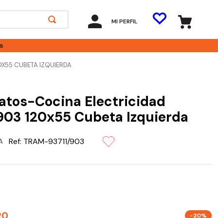
MI PERFIL
s
0X55 CUBETA IZQUIERDA
atos-Cocina Electricidad
903 120x55 Cubeta Izquierda
Ref:
TRAM-93711/903
A
20
-20%