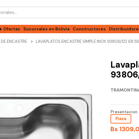
les...
🔥 Ofertas
Sucursales en Bolivia
Constructores
Distribuidore
 DE ENCASTRE
LAVAPLATOS ENCASTRE SIMPLE INOX 93806/122 68.
Lavapl
93806/
TRAMONTIN
Presentacion
Pieza
Bs
1309
,