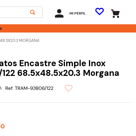
MI PERFIL
s
5X48.5X20.3 MORGANA
atos Encastre Simple Inox
122 68.5x48.5x20.3 Morgana
Ref:
TRAM-93806/122
A
00