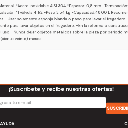
-Material: *Acero inoxidable AISI 304 *Espesor: 0,8 mm -Terminación
e instalación *1 válvula 4 1/2 -Peso 3,54 kg -Capacidad:48.00 L Reco
os. -Usar solamente esponja blanda o paño para lavar el fregadero 
vente para lavar objetos en el fregadero. -En la reforma o construcc
 uso. -Nunca dejar objetos metálicos sobre la pieza por período muy
 (ciento veinte) meses.
¡Suscríbete y recibe nuestras ofertas!
SUSCRIB
AYUDA
C