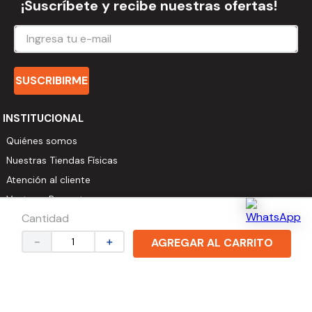
¡Suscríbete y recibe nuestras ofertas!
SUSCRIBIRME
INSTITUCIONAL
Quiénes somos
Nuestras Tiendas Físicas
Atención al cliente
Ventas a Proyectos
Cantidad
Ventas a Constructores
Ventas a Distribuidores
－
＋
AGREGAR AL CARRITO
AYUDA
Preguntas Frecuentes
Formas de Pago