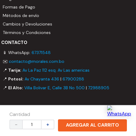
Formas de Pago
Métodos de envío
Cambios y Devoluciones
Términos y Condiciones
CONTACTO
📱 WhatsApp:
67371548
✉️
contacto@morales.com.bo
📍
Tarija:
Av La Paz 112 esq. Av Las americas
📍
Potosí:
Av Chayanta 436
|
67900288
📍
El Alto:
Villa Bolivar E, Calle 3B No 500
|
72988905
© 2026 MORALES LTDA. Todos los derechos reservados.
Cantidad
－
＋
AGREGAR AL CARRITO