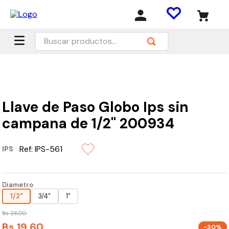
Buscar productos...
Llave de Paso Globo Ips sin
campana de 1/2" 200934
Ref:
IPS-561
IPS
Diametro
1/2"
3/4"
1"
Bs
28
,
00
Bs
19
,
60
-30%