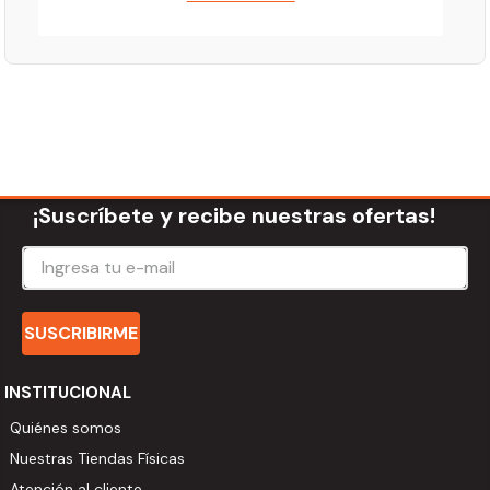
DE TRANSPORTAR! ESPECIFICACIONES *Color: Arena
*Fabricación: Polietileno Rotomoldeado *Capacidad: 25
kg *Reciclable: 100% *Capacidad: 43 litros
¡Suscríbete y recibe nuestras ofertas!
SUSCRIBIRME
INSTITUCIONAL
Quiénes somos
Nuestras Tiendas Físicas
Atención al cliente