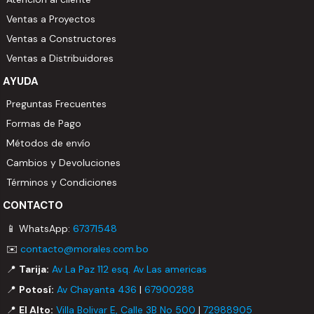
Ventas a Proyectos
Ventas a Constructores
Ventas a Distribuidores
AYUDA
Preguntas Frecuentes
Formas de Pago
Métodos de envío
Cambios y Devoluciones
Términos y Condiciones
CONTACTO
📱 WhatsApp:
67371548
✉️
contacto@morales.com.bo
📍
Tarija:
Av La Paz 112 esq. Av Las americas
📍
Potosí:
Av Chayanta 436
|
67900288
📍
El Alto:
Villa Bolivar E, Calle 3B No 500
|
72988905