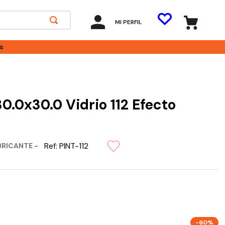
MI PERFIL
s
30.0x30.0 Vidrio 112 Efecto
Ref:
PINT-112
BRICANTE -
-60%