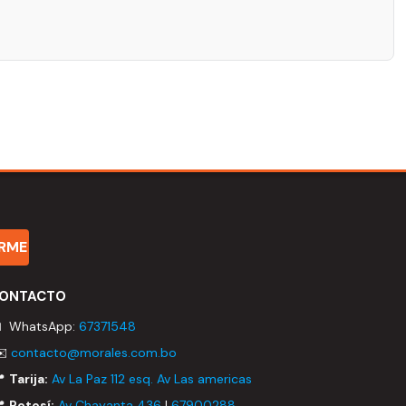
IRME
ONTACTO
 WhatsApp:
67371548
✉️
contacto@morales.com.bo
📍
Tarija:
Av La Paz 112 esq. Av Las americas
📍
Potosí:
Av Chayanta 436
|
67900288