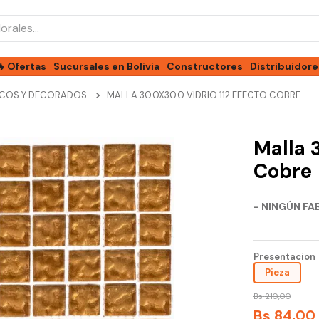
les...
🔥 Ofertas
Sucursales en Bolivia
Constructores
Distribuidore
COS Y DECORADOS
MALLA 30.0X30.0 VIDRIO 112 EFECTO COBRE
Malla 
Cobre
- NINGÚN FA
Presentacion
Pieza
Bs
210
,
00
Bs
84
,
00