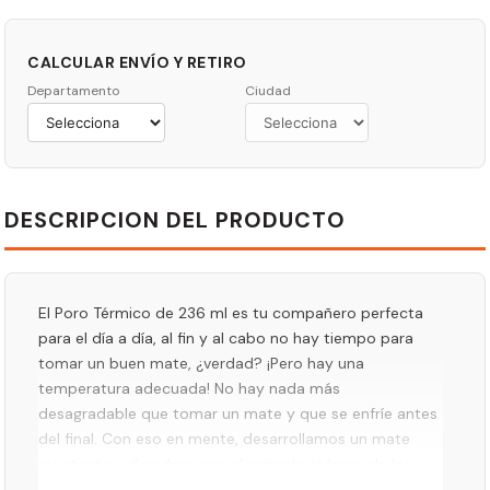
CALCULAR ENVÍO Y RETIRO
Departamento
Ciudad
DESCRIPCION DEL PRODUCTO
El Poro Térmico de 236 ml es tu compañero perfecta
para el día a día, al fin y al cabo no hay tiempo para
tomar un buen mate, ¿verdad? ¡Pero hay una
temperatura adecuada! No hay nada más
desagradable que tomar un mate y que se enfríe antes
del final. Con eso en mente, desarrollamos un mate
resistente y duradero con el aspecto icónico de los
productos Stanley que ya conoces.