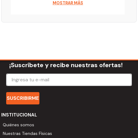
MOSTRAR MÁS
Si valoras la comodidad y la practicidad a la hora de
tomar tu mate, nuestro mate térmico fue hecho para
ti. Gracias a su doble pared, el líquido caliente no hace
transpirar el vaso por fuera, lo que garantiza un agarre
mucho más agradable, además de mantener la
temperatura ideal desde el primer hasta el último
sorbo de tu bebida.
¡Suscríbete y recibe nuestras ofertas!
El poro térmico de Stanley cambiará para siempre la
forma de beber mate, tereré o chimarrão.
Características:
SUSCRIBIRME
Producto extra-higiénico.
Doble capa de acero (no se calienta en tu mano).
INSTITUCIONAL
Mantiene la temperatura durante toda la cebada.
Libre de BPA. Apto para lavavajillas.
Quiénes somos
Medidas: 11 cm x 10cm x 7,5cm.
Nuestras Tiendas Físicas