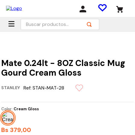
Buscar productos...
Mate 0.24lt - 8OZ Classic Mug
Gourd Cream Gloss
Ref:
STAN-MAT-28
STANLEY
Color:
Cream Gloss
Bs
379
,
00