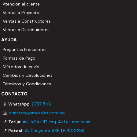
Atención al cliente
Ventas a Proyectos
Ventas a Constructores
Ventas a Distribuidores
AYUDA
Preguntas Frecuentes
Formas de Pago
Métodos de envío
Cambios y Devoluciones
Términos y Condiciones
CONTACTO
📱 WhatsApp:
67371548
✉️
contacto@morales.com.bo
📍
Tarija:
Av La Paz 112 esq. Av Las americas
📍
Potosí:
Av Chayanta 436
|
67900288