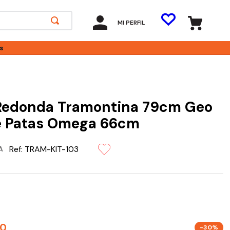
MI PERFIL
s
Redonda Tramontina 79cm Geo
e Patas Omega 66cm
Ref:
TRAM-KIT-103
A
0
-30%