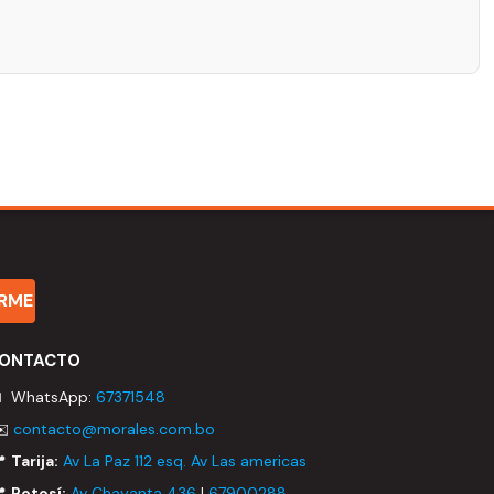
IRME
ONTACTO
 WhatsApp:
67371548
✉️
contacto@morales.com.bo
📍
Tarija:
Av La Paz 112 esq. Av Las americas
📍
Potosí:
Av Chayanta 436
|
67900288