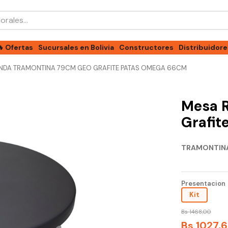
les...
🔥 Ofertas
Sucursales en Bolivia
Constructores
Distribuidore
NDA TRAMONTINA 79CM GEO GRAFITE PATAS OMEGA 66CM
Mesa 
Grafit
TRAMONTIN
Presentacion
Kit
Bs
1468
,
00
Bs
1027
,
6