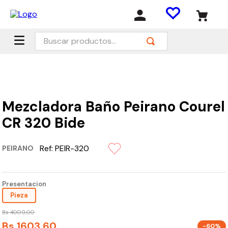
Buscar productos...
Mezcladora Baño Peirano Courel
CR 320 Bide
Ref:
PEIR-320
PEIRANO
Presentacion
Pieza
Bs
4009
,
00
Bs
1603
,
60
-60%