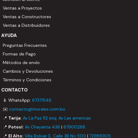
Ventas a Proyectos
Ventas a Constructores
Ventas a Distribuidores
AYUDA
Preguntas Frecuentes
Formas de Pago
Métodos de envío
Cambios y Devoluciones
Términos y Condiciones
CONTACTO
📱 WhatsApp:
67371548
✉️
contacto@morales.com.bo
📍
Tarija:
Av La Paz 112 esq. Av Las americas
📍
Potosí:
Av Chayanta 436
|
67900288
📍
El Alto:
Villa Bolivar E, Calle 3B No 500
|
72988905