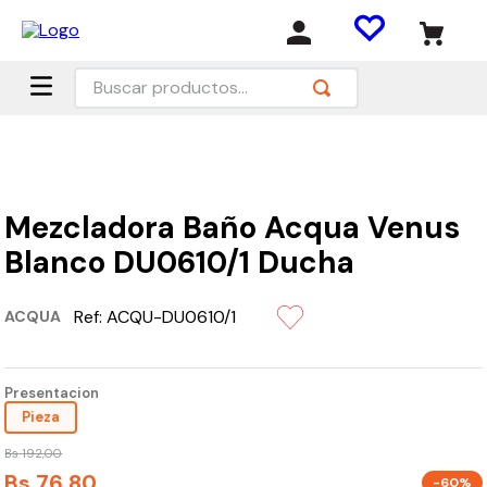
Buscar productos...
Mezcladora Baño Acqua Venus
Blanco DU0610/1 Ducha
Ref:
ACQU-DU0610/1
ACQUA
Presentacion
Pieza
Bs
192
,
00
Bs
76
,
80
-60%