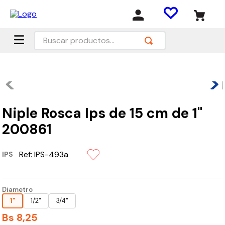
Buscar productos...
Niple Rosca Ips de 15 cm de 1"
200861
Ref:
IPS-493a
IPS
Diametro
1"
1/2"
3/4"
Bs
8
,
25