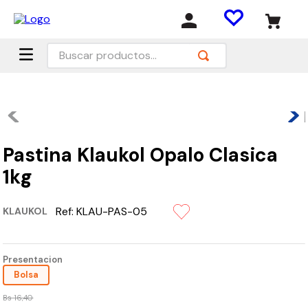
Buscar productos...
Pastina Klaukol Opalo Clasica
1kg
Ref:
KLAU-PAS-05
KLAUKOL
Presentacion
Bolsa
Bs
16
,
40