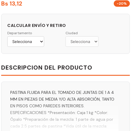
Bs
13
,
12
-20%
CALCULAR ENVÍO Y RETIRO
Departamento
Ciudad
DESCRIPCION DEL PRODUCTO
PASTINA FLUIDA PARA EL TOMADO DE JUNTAS DE 1 A 4
MM EN PIEZAS DE MEDIA Y/O ALTA ABSORCIÓN, TANTO
EN PISOS COMO PAREDES INTERIORES.
ESPECIFICACIONES *Presentación: Caja 1 kg *Color:
Ópalo *Preparación de la mezcla: 1 parte de agua por
cada 2.5 partes de pastina *Vida útil de la mezcla: