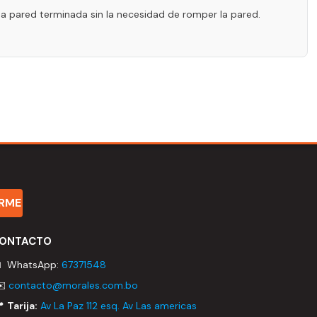
a pared terminada sin la necesidad de romper la pared.
IRME
ONTACTO
 WhatsApp:
67371548
✉️
contacto@morales.com.bo
📍
Tarija:
Av La Paz 112 esq. Av Las americas