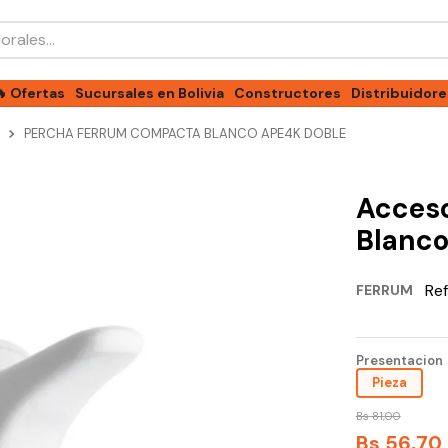
les...
🔥 Ofertas
Sucursales en Bolivia
Constructores
Distribuidore
PERCHA FERRUM COMPACTA BLANCO APE4K DOBLE
Acces
Blanco
Ref
FERRUM
Presentacion
Pieza
Bs
81
,
00
Bs
56
,
70