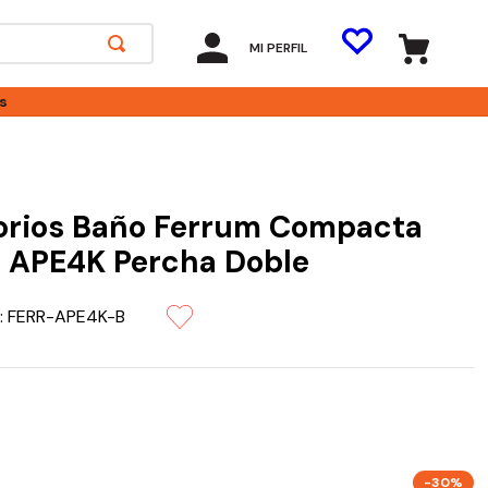
MI PERFIL
s
orios Baño Ferrum Compacta
 APE4K Percha Doble
:
FERR-APE4K-B
-30%