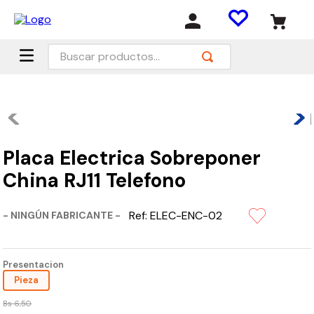
Buscar productos...
Placa Electrica Sobreponer
China RJ11 Telefono
Ref:
ELEC-ENC-02
- NINGÚN FABRICANTE -
Presentacion
Pieza
Bs
6
,
50