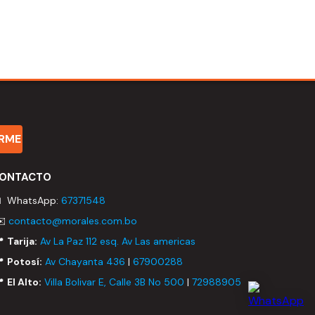
IRME
ONTACTO
 WhatsApp:
67371548
✉️
contacto@morales.com.bo
📍
Tarija:
Av La Paz 112 esq. Av Las americas
📍
Potosí:
Av Chayanta 436
|
67900288
📍
El Alto:
Villa Bolivar E, Calle 3B No 500
|
72988905