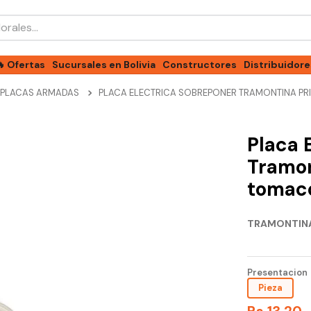
les...
🔥 Ofertas
Sucursales en Bolivia
Constructores
Distribuidore
PLACAS ARMADAS
PLACA ELECTRICA SOBREPONER TRAMONTINA PR
Placa 
Tramon
tomaco
TRAMONTIN
Presentacion
Pieza