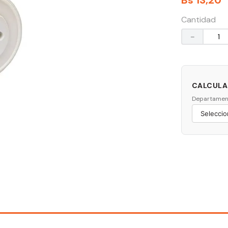
Bs
13
,
20
Cantidad
－
CALCULAR
Departamen