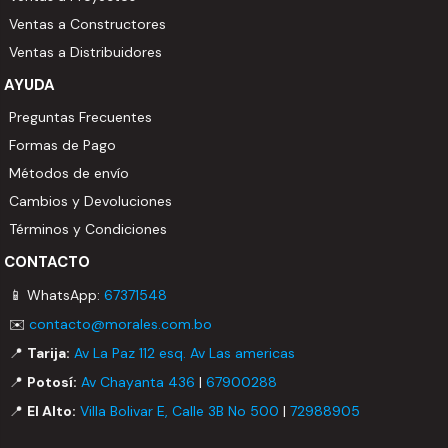
Ventas a Constructores
Ventas a Distribuidores
AYUDA
Preguntas Frecuentes
Formas de Pago
Métodos de envío
Cambios y Devoluciones
Términos y Condiciones
CONTACTO
📱 WhatsApp:
67371548
✉️
contacto@morales.com.bo
📍
Tarija:
Av La Paz 112 esq. Av Las americas
📍
Potosí:
Av Chayanta 436
|
67900288
📍
El Alto:
Villa Bolivar E, Calle 3B No 500
|
72988905