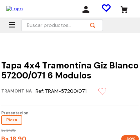
Buscar productos...
Tapa 4x4 Tramontina Giz Blanco
57200/071 6 Modulos
Ref:
TRAM-57200/071
TRAMONTINA
Presentacion
Pieza
Bs
27
,
00
Bs
18
,
90
-30%