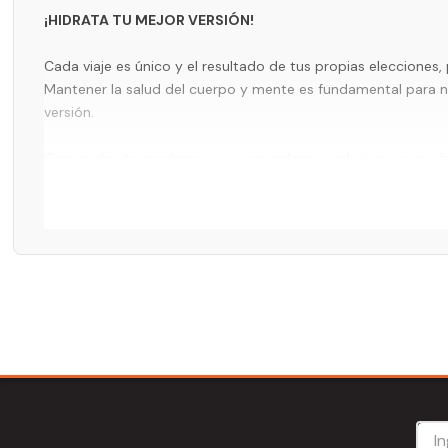
¡HIDRATA TU MEJOR VERSIÓN!
Cada viaje es único y el resultado de tus propias elecciones, 
Mantener la salud del cuerpo y mente es fundamental para no
versión.
Con un diseño moderno y nuevos colores exclusivos, es perfe
bebidas
frías por 9 horas
y
congeladas hasta 40 horas.
El
La bombilla es una aliada y ayuda a que el hábito de beber 
cualquier lugar.
Un éxito de ventas en los Estados Unidos, el Quencher H2.0 
momento de tu legendario viaje.
Su
tapa FlowState™
cuenta con una cubierta giratoria con
t
lugar, una abertura para bebidas y una tapa de cubierta com
El
mango ergonómico
incluye inserciones de agarre cómodo 
*Este producto no es herméticamente cerrado.
DETALLES: