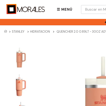
Buscar en Mora
☰ MENÚ
STANLEY
HIDRATACION
QUENCHER 2.0 0.89LT - 30OZ A