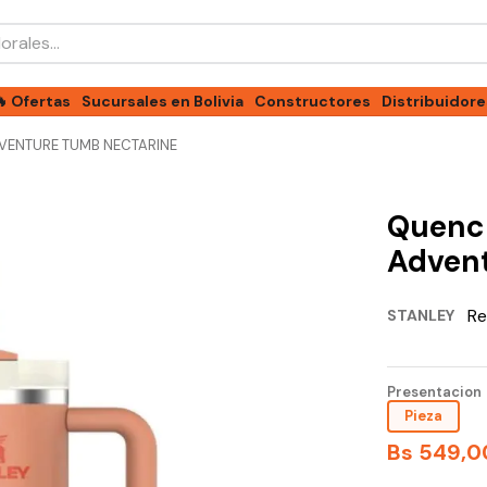
les...
🔥 Ofertas
Sucursales en Bolivia
Constructores
Distribuidore
DVENTURE TUMB NECTARINE
Quench
Adven
Re
STANLEY
Presentacion
Pieza
Bs
549
,
0