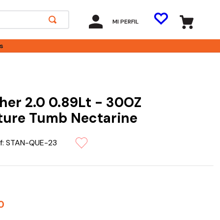
MI PERFIL
s
er 2.0 0.89Lt - 30OZ
ture Tumb Nectarine
f:
STAN-QUE-23
0