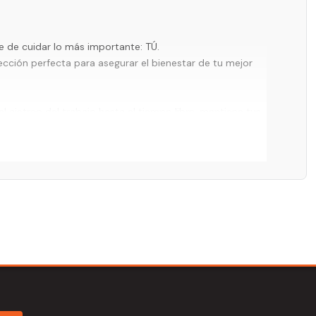
te de cuidar lo más importante: TÚ.
ección perfecta para asegurar el bienestar de tu mejor
ajetreo del trabajo hasta el tiempo libre, mantiene tus
er tus bebidas
calientes hasta por 5 horas
.
ilita su transporte, asegurando tu hidratación en
ialmente diseñado para ser el compañero ideal en cada
lpicaduras mientras mantiene la bombilla reutilizable en su
alquier portavasos de automóvil.