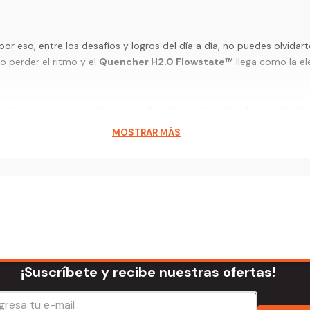
por eso, entre los desafíos y logros del día a día, no puedes olvidar
 perder el ritmo y el
Quencher H2.0 Flowstate™
llega como la el
cto para acompañarte en los diferentes momentos del día, desde el 
 sistema de doble pared y sellado al vacío también permite manten
MOSTRAR MÁS
agua sea más fácil y espontáneo, mientras que su mango robusto fac
Flowstate™ es la mejor combinación de estilo y practicidad, espec
res posiciones
: una abertura para pajita diseñada para resistir sa
pleta.
para facilitar su transporte y la base estrecha se adapta a casi cu
¡Suscríbete y recibe nuestras ofertas!