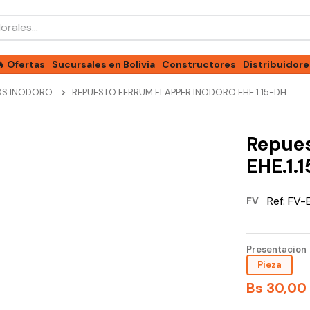
les...
🔥 Ofertas
Sucursales en Bolivia
Constructores
Distribuidore
OS INODORO
REPUESTO FERRUM FLAPPER INODORO EHE.1.15-DH
Repues
EHE.1.
Ref:
FV-E
FV
Presentacion
Pieza
Bs
30
,
00