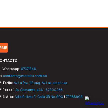
IRME
ONTACTO
 WhatsApp:
67371548
✉️
contacto@morales.com.bo
📍
Tarija:
Av La Paz 112 esq. Av Las americas
📍
Potosí:
Av Chayanta 436
|
67900288
📍
El Alto:
Villa Bolivar E, Calle 3B No 500
|
72988905