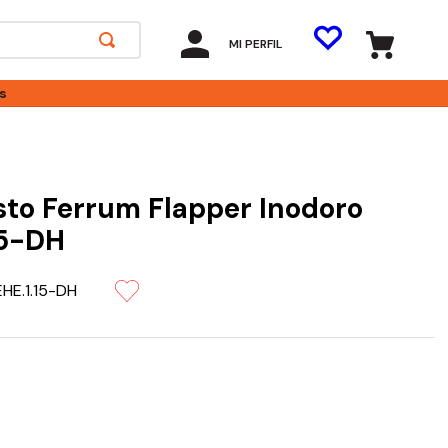
MI PERFIL
s
to Ferrum Flapper Inodoro
15-DH
HE.1.15-DH