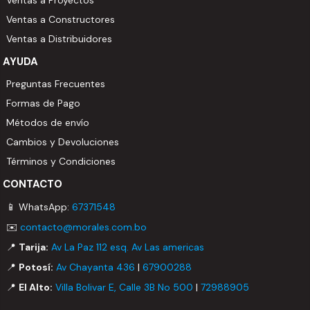
Ventas a Proyectos
Ventas a Constructores
Ventas a Distribuidores
AYUDA
Preguntas Frecuentes
Formas de Pago
Métodos de envío
Cambios y Devoluciones
Términos y Condiciones
CONTACTO
📱 WhatsApp:
67371548
✉️
contacto@morales.com.bo
📍
Tarija:
Av La Paz 112 esq. Av Las americas
📍
Potosí:
Av Chayanta 436
|
67900288
📍
El Alto:
Villa Bolivar E, Calle 3B No 500
|
72988905