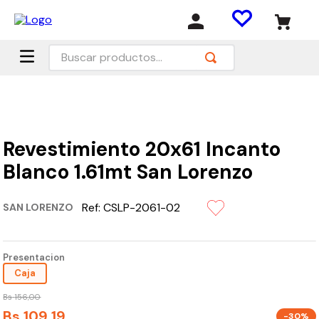
Buscar productos...
Revestimiento 20x61 Incanto
Blanco 1.61mt San Lorenzo
Ref:
CSLP-2061-02
SAN LORENZO
Presentacion
Caja
Bs
156
,
00
Bs
109
,
19
-30%