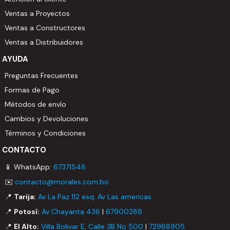
Ventas a Proyectos
Ventas a Constructores
Ventas a Distribuidores
AYUDA
Preguntas Frecuentes
Formas de Pago
Métodos de envío
Cambios y Devoluciones
Términos y Condiciones
CONTACTO
📱 WhatsApp:
67371548
✉️
contacto@morales.com.bo
📍
Tarija:
Av La Paz 112 esq. Av Las americas
📍
Potosí:
Av Chayanta 436
|
67900288
📍
El Alto:
Villa Bolivar E, Calle 3B No 500
|
72988905