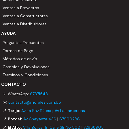
Ventas a Proyectos
Ventas a Constructores
Ventas a Distribuidores
AYUDA
Preguntas Frecuentes
Formas de Pago
Métodos de envío
Cambios y Devoluciones
Términos y Condiciones
CONTACTO
📱 WhatsApp:
67371548
✉️
contacto@morales.com.bo
📍
Tarija:
Av La Paz 112 esq. Av Las americas
📍
Potosí:
Av Chayanta 436
|
67900288
📍
El Alto:
Villa Bolivar E, Calle 3B No 500
|
72988905