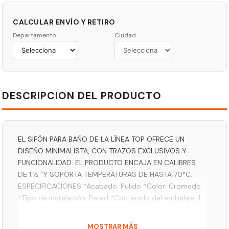
CALCULAR ENVÍO Y RETIRO
Departamento
Ciudad
DESCRIPCION DEL PRODUCTO
EL SIFÓN PARA BAÑO DE LA LÍNEA TOP OFRECE UN
DISEÑO MINIMALISTA, CON TRAZOS EXCLUSIVOS Y
FUNCIONALIDAD. EL PRODUCTO ENCAJA EN CALIBRES
DE 1.½ "Y SOPORTA TEMPERATURAS DE HASTA 70°C.
ESPECIFICACIONES *Acabado: Pulido *Color: Cromado
*Tipo de instalación: Pared *Contenido del embalaje: 1
sifón y 1 escudo. DIMENSIONES *Largo x alto x ancho:
339 mm x 230 mm x 70 mm *Peso neto: 0,78 kg FICHA
MOSTRAR MÁS