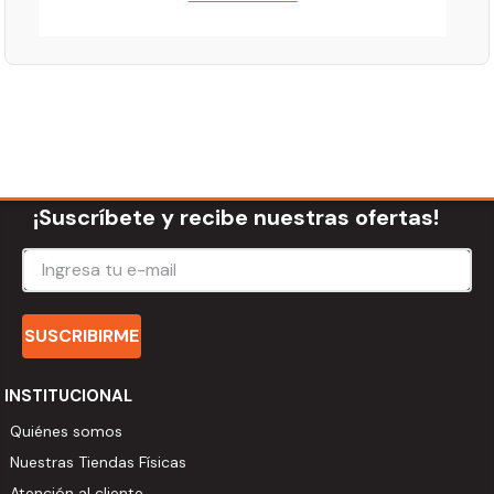
TÉCNICA *Calibre: 7/8", 1.1/2" - DN 40 *Aireador: Sin
aireador *Temperatura máxima del agua: 70°C
*Composición: Aleaciones en cobre, Elastómero,
Plástico de ingeniería
¡Suscríbete y recibe nuestras ofertas!
SUSCRIBIRME
INSTITUCIONAL
Quiénes somos
Nuestras Tiendas Físicas
Atención al cliente