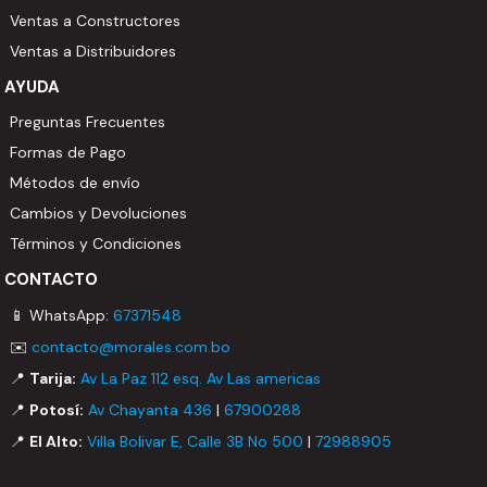
Ventas a Constructores
Ventas a Distribuidores
AYUDA
Preguntas Frecuentes
Formas de Pago
Métodos de envío
Cambios y Devoluciones
Términos y Condiciones
CONTACTO
📱 WhatsApp:
67371548
✉️
contacto@morales.com.bo
📍
Tarija:
Av La Paz 112 esq. Av Las americas
📍
Potosí:
Av Chayanta 436
|
67900288
📍
El Alto:
Villa Bolivar E, Calle 3B No 500
|
72988905