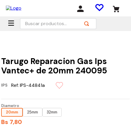
Buscar productos...
Tarugo Reparacion Gas Ips
Vantec+ de 20mm 240095
Ref:
IPS-44841a
IPS
Diametro
20mm
25mm
32mm
Bs
7
,
80