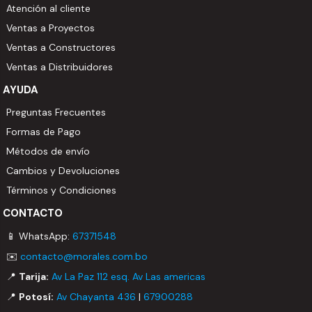
Atención al cliente
Ventas a Proyectos
Ventas a Constructores
Ventas a Distribuidores
AYUDA
Preguntas Frecuentes
Formas de Pago
Métodos de envío
Cambios y Devoluciones
Términos y Condiciones
CONTACTO
📱 WhatsApp:
67371548
✉️
contacto@morales.com.bo
📍
Tarija:
Av La Paz 112 esq. Av Las americas
📍
Potosí:
Av Chayanta 436
|
67900288