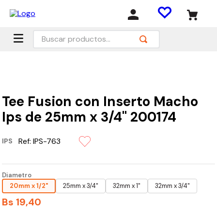
Buscar productos...
Tee Fusion con Inserto Macho
Ips de 25mm x 3/4" 200174
Ref:
IPS-763
IPS
Diametro
20mm x 1/2"
25mm x 3/4"
32mm x 1"
32mm x 3/4"
Bs
19
,
40