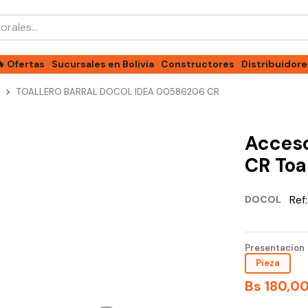
les...
🔥 Ofertas
Sucursales en Bolivia
Constructores
Distribuidore
TOALLERO BARRAL DOCOL IDEA 00586206 CR
Acceso
CR Toa
Ref
DOCOL
Presentacion
Pieza
Bs
180
,
0