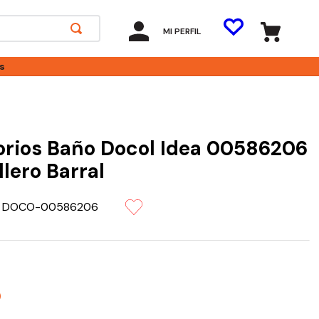
MI PERFIL
s
rios Baño Docol Idea 00586206
llero Barral
:
DOCO-00586206
0