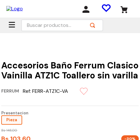
Buscar productos...
Accesorios Baño Ferrum Clasico
Vainilla ATZ1C Toallero sin varilla
Ref:
FERR-ATZ1C-VA
FERRUM
Presentacion
Pieza
Bs
148
,
00
Bs
103
,
60
-30%