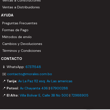
Ventas a Constructores
Ventas a Distribuidores
AYUDA
Preguntas Frecuentes
Formas de Pago
Métodos de envío
Cambios y Devoluciones
Términos y Condiciones
CONTACTO
📱 WhatsApp:
67371548
✉️
contacto@morales.com.bo
📍
Tarija:
Av La Paz 112 esq. Av Las americas
📍
Potosí:
Av Chayanta 436
|
67900288
📍
El Alto:
Villa Bolivar E, Calle 3B No 500
|
72988905