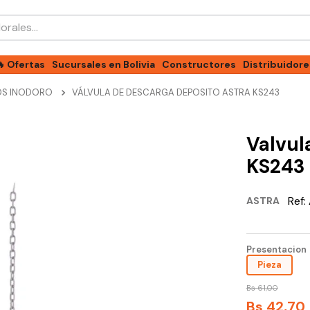
les...
🔥 Ofertas
Sucursales en Bolivia
Constructores
Distribuidore
OS INODORO
VÁLVULA DE DESCARGA DEPOSITO ASTRA KS243
Valvul
KS243
Ref:
ASTRA
Presentacion
Pieza
Bs
61
,
00
Bs
42
,
70