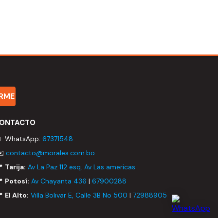
IRME
ONTACTO
 WhatsApp:
67371548
✉️
contacto@morales.com.bo
📍
Tarija:
Av La Paz 112 esq. Av Las americas
📍
Potosí:
Av Chayanta 436
|
67900288
📍
El Alto:
Villa Bolivar E, Calle 3B No 500
|
72988905