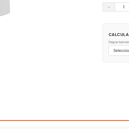
－
CALCULAR
Departamen