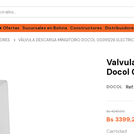
les...
🔥 Ofertas
Sucursales en Bolivia
Constructores
Distribuidore
DORES
VÁLVULA DESCARGA MINGITORIO DOCOL 00391226 ELECTRI
Valvul
Docol 
Ref
DOCOL
Bs
4249
,
00
Bs
3399
,
Cantidad