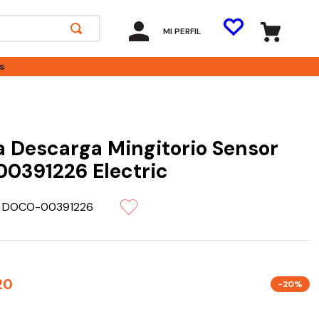
MI PERFIL
s
C
a Descarga Mingitorio Sensor
00391226 Electric
:
DOCO-00391226
20
-20%