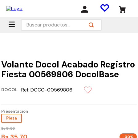
Buscar productos...
Volante Docol Acabado Registro
Fiesta 00569806 DocolBase
Ref:
DOCO-00569806
DOCOL
Presentacion
Pieza
Bs
51
,
00
Bs
35
,
70
-30%