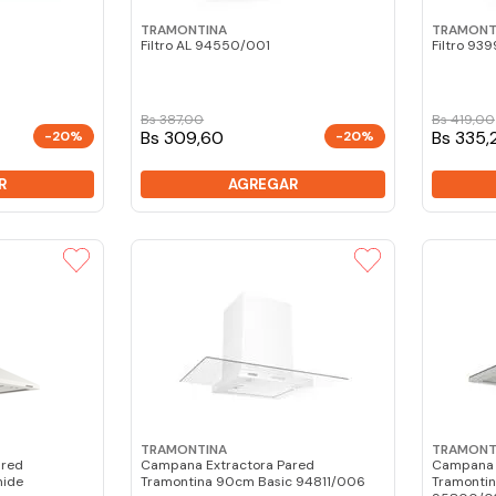
TRAMONTINA
TRAMONT
Filtro AL 94550/001
Filtro 93
Bs
387
,
00
Bs
419
,
00
Bs 309,60
Bs 335,
-20%
-20%
R
AGREGAR
TRAMONTINA
TRAMONT
ared
Campana Extractora Pared
Campana 
mide
Tramontina 90cm Basic 94811/006
Tramontin