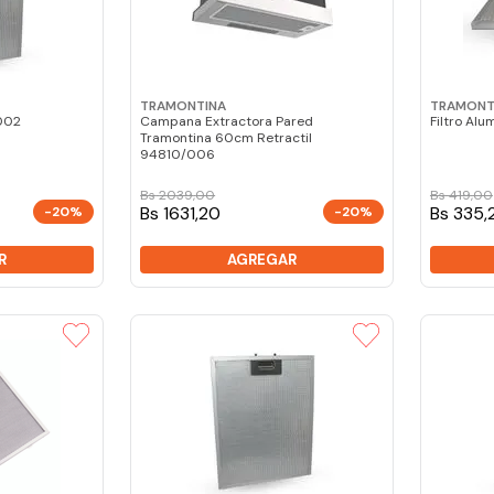
TRAMONTINA
TRAMONT
/002
Campana Extractora Pared
Filtro Al
Tramontina 60cm Retractil
94810/006
Bs
2039
,
00
Bs
419
,
00
Bs 1631,20
Bs 335,
-20%
-20%
R
AGREGAR