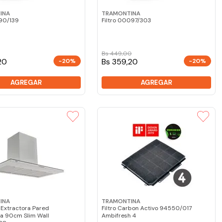
INA
TRAMONTINA
990/139
Filtro 00097/303
Bs
449
,
00
20
Bs 359,20
-20%
-20%
AGREGAR
AGREGAR
INA
TRAMONTINA
Extractora Pared
Filtro Carbon Activo 94550/017
a 90cm Slim Wall
Ambifresh 4