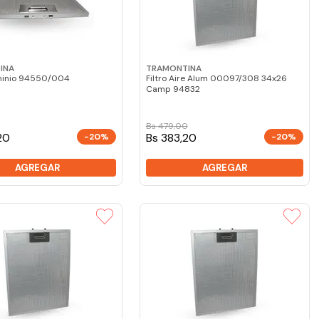
INA
TRAMONTINA
uminio 94550/004
Filtro Aire Alum 00097/308 34x26
Camp 94832
Bs
479
,
00
20
Bs 383,20
-20%
-20%
AGREGAR
AGREGAR